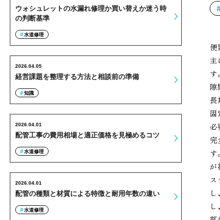
ウォシュレットの水漏れ修理か買い替えか迷う時
の判断基準
水道修理
便
主
2026.04.05
す
経営課題を整理する方法と相談前の準備
隙
知識
長
固
必
2026.04.01
配管工事の費用相場と適正価格を見極めるコツ
完
す
水道修理
が
ス
2026.04.01
し
配管の種類と材質による特徴と耐用年数の違い
し
水道修理
部