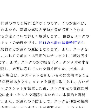
の問題の中でも特に厄介なものです。この水漏れは、
されるため、適切な修理と予防対策が必要とされま
する方法について詳しく解説します。 便器とタンクの
スケットの老朽化です。
蛇口の水漏れは能勢町でも
、
最終的には水漏れの原因となります。また、タンクを
り、これらのボルトは定期的にチェックして締め直す
です。まず、タンクの水供給を止め、タンク内の水を
確認し、必要に応じてこれを締め直すか、交換しま
ない場合は、ガスケットを新しいものに交換すること
る必要があります。タンクを慎重に取り外し、古いガ
しいガスケットを設置した後、タンクを元の位置に戻
全に止まったことを確認するために、水供給を再開
す。また、水漏れの予防として、タンクと便器の接続
を常にチェックすることが重要です。 このように、