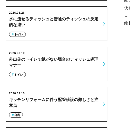
便
2026.03.26
よ
水に流せるティッシュと普通のティッシュの決定
能
的な違い
トイレ
2026.03.19
外出先のトイレで紙がない場合のティッシュ処理
マナー
トイレ
2026.02.19
キッチンリフォームに伴う配管移設の難しさと注
意点
台所