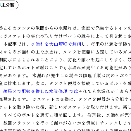
未分類
器とそのタンクの隙間からの水漏れは、家庭で発生するトイレ
にガスケットの劣化や取り付けボルトの緩みによって引き起こ
。本記事では、
水漏れを大山崎町で解消
し、将来の問題を予防
間からの水漏れの主な原因は、タンクを便器に固定しているガ
期間水にさらされることにより、劣化や縮小を起こしやすく、
定しているボルトが緩むことでも水漏れが発生する可能性があ
要があります。 水漏れが発生した場合の修理手順は次のとおり
全に排水します。次に、タンクと便器を接続しているボルトを
。
練馬区で配管交換した水道修理 では
それでも水漏れが止まら
推奨されます。 ガスケットの交換は、タンクを便器から分離す
ケットを取り除いた後、新しいガスケットを取り付けます。新
、すべてのボルトを適切に締め直します。 修理後、水漏れが完
、数回フラッシュを行って漏れがないかを慎重にチェックしま
分の定期的な点検を行い、ガスケットの状態やボルトの締め付け