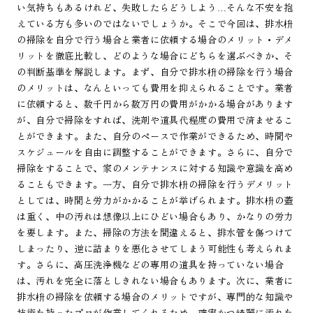
い気持ちもあるけれど、失敗したらどうしよう…そんな不安を抱
えている方も多いのではないでしょうか。そこで今回は、排水枡
の掃除を自分で行う場合と業者に依頼する場合のメリット・デメ
リットを徹底比較し、どのような場合にどちらを選ぶべきか、そ
の判断基準を解説します。まず、自分で排水枡の掃除を行う場合
のメリットは、なんといっても費用を抑えられることです。業者
に依頼すると、数千円から数万円の費用がかかる場合があります
が、自分で掃除をすれば、洗剤や道具代程度の費用で済ませるこ
とができます。また、自分のペースで作業ができるため、時間や
スケジュールを自由に調整することができます。さらに、自分で
掃除をすることで、家のメンテナンスに対する知識や意識を高め
ることもできます。一方、自分で排水枡の掃除を行うデメリット
としては、時間と労力がかかることが挙げられます。排水枡の蓋
は重く、中の汚れは想像以上にひどい場合もあり、かなりの労力
を要します。また、掃除の方法を間違えると、排水管を傷つけて
しまったり、逆に詰まりを悪化させてしまう可能性も考えられま
す。さらに、高圧洗浄機などの専用の道具を持っていない場合
は、汚れを完全に落としきれない場合もあります。次に、業者に
排水枡の掃除を依頼する場合のメリットですが、専門的な知識や
技術を持ったプロが作業してくれるため、確実かつ綺麗に汚れを