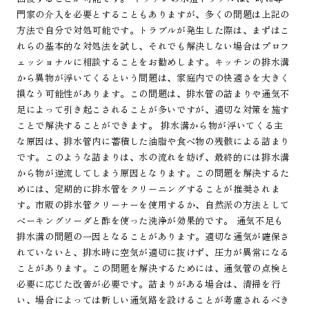
門家の介入を必要とすることもありますが、多くの問題は上記の
方法で自分で対処可能です。トラブルが発生した際は、まずはこ
れらの基本的な対処法を試し、それでも解決しない場合はプロフ
ェッショナルに相談することをお勧めします。キッチンの排水溝
から異物が浮いてくるという問題は、家庭内での快適さを大きく
損なう可能性があります。この問題は、排水管の詰まりや通気不
足によって引き起こされることが多いですが、適切な対策を施す
ことで解決することができます。 排水溝から物が浮いてくる主
な原因は、排水管内に蓄積した油脂や食べ物の残骸による詰まり
です。このような詰まりは、水の流れを妨げ、最終的には排水溝
から物が逆流してしまう原因となります。この問題を解決するた
めには、定期的に排水管をクリーニングすることが推奨されま
す。市販の排水管クリーナーを使用するか、自然派の方法として
ベーキングソーダと酢を使った洗浄が効果的です。 通気不足も
排水溝の問題の一因となることがあります。適切な通気が確保さ
れていないと、排水時に空気が適切に抜けず、圧力が異常になる
ことがあります。この問題を解決するためには、通気管の点検と
必要に応じた改善が必要です。詰まりがある場合は、清掃を行
い、場合によっては新しい通気路を設けることが考慮されるべき