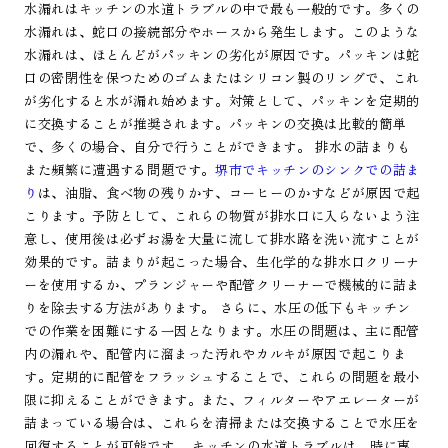
水漏れはキッチンの水道トラブルの中で最も一般的です。多くの
水漏れは、蛇口の接続部分やホースから発生します。このような
水漏れは、ほとんどがパッキンの劣化が原因です。パッキンは蛇
口の密閉性を保つためのゴムまたはシリコン製のリングで、これ
が劣化すると水が漏れ始めます。対策として、パッキンを定期的
に交換することが推奨されます。パッキンの交換は比較的簡単
で、多くの場合、自分で行うことができます。 排水の詰まりも
また頻繁に遭遇する問題です。
堺市でキッチンのシンクでの詰ま
り
は、油脂、食べ物の残りかす、コーヒーのかすなどが原因で起
こります。予防として、これらの物質が排水口に入らないよう注
意し、使用後は必ずお湯を大量に流して排水路を洗い流すことが
効果的です。詰まりが起こった場合、生化学的な排水口クリーナ
ーを使用するか、プランジャーや配管クリーナーで機械的に詰ま
りを除去する方法があります。 さらに、水圧の低下もキッチン
での作業を困難にする一因となります。水圧の問題は、主に配管
内の漏れや、配管内に溜まった汚れやカルキが原因で起こりま
す。定期的に配管をフラッシュすることで、これらの問題を最小
限に抑えることができます。また、フィルターやアエレーターが
詰まっている場合は、これらを清掃または交換することで水圧を
回復することが可能です。 キッチンの水道トラブルは、時に専