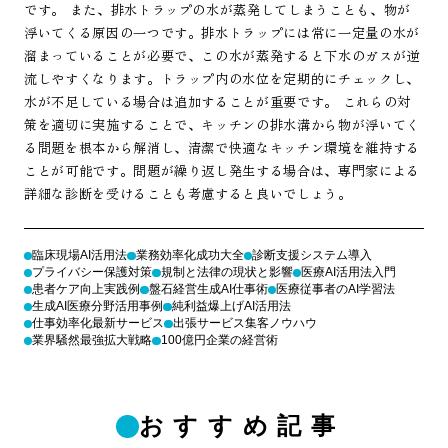
です。 また、排水トラップの水が蒸発してしまうことも、物が
浮いてくる原因の一つです。排水トラップには常に一定量の水が
溜まっていることが必要で、この水が蒸発すると下水のガスが逆
流しやすくなります。トラップ内の水位を定期的にチェックし、
水が不足している場合は追加することが重要です。 これらの対
策を適切に実施することで、キッチンの排水溝から物が浮いてく
る問題を根本から解消し、清潔で快適なキッチン環境を維持する
ことが可能です。問題が繰り返し発生する場合は、専門家による
詳細な診断を受けることも考慮すると良いでしょう。
臨床現場AI活用法
業務効率化成功大全
診断支援システム導入
プライバシー保護対策
規制と法律の現状と影響
医療AI活用法入門
患者ケア向上実践例
盤石経営生成AI仕事術
医療従事者のAI学習法
生成AI医療分野活用事例
純利益爆上げAI活用法
仕事効率化最新サービス
出張サービス集客ノウハウ
業界騒然最強拡大戦略
100億円企業の経営術
おすすめ記事