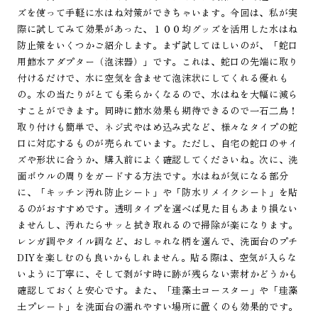
ズを使って手軽に水はね対策ができちゃいます。今回は、私が実
際に試してみて効果があった、１００均グッズを活用した水はね
防止策をいくつかご紹介します。まず試してほしいのが、「蛇口
用節水アダプター（泡沫器）」です。これは、蛇口の先端に取り
付けるだけで、水に空気を含ませて泡沫状にしてくれる優れも
の。水の当たりがとても柔らかくなるので、水はねを大幅に減ら
すことができます。同時に節水効果も期待できるので一石二鳥！
取り付けも簡単で、ネジ式やはめ込み式など、様々なタイプの蛇
口に対応するものが売られています。ただし、自宅の蛇口のサイ
ズや形状に合うか、購入前によく確認してくださいね。次に、洗
面ボウルの周りをガードする方法です。水はねが気になる部分
に、「キッチン汚れ防止シート」や「防水リメイクシート」を貼
るのがおすすめです。透明タイプを選べば見た目もあまり損ない
ませんし、汚れたらサッと拭き取れるので掃除が楽になります。
レンガ調やタイル調など、おしゃれな柄を選んで、洗面台のプチ
DIYを楽しむのも良いかもしれません。貼る際は、空気が入らな
いように丁寧に、そして剥がす時に跡が残らない素材かどうかも
確認しておくと安心です。また、「珪藻土コースター」や「珪藻
土プレート」を洗面台の濡れやすい場所に置くのも効果的です。