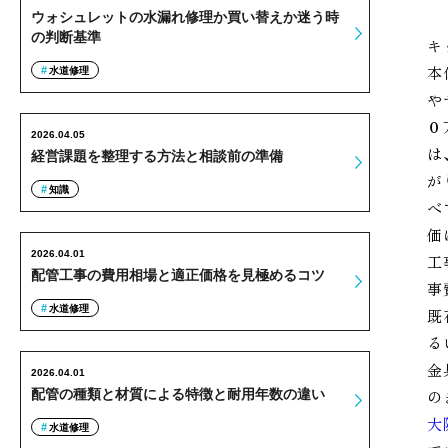
ウォシュレットの水漏れ修理か買い替えか迷う時
の判断基準
キ
本
水道修理
や
０
2026.04.05
は
経営課題を整理する方法と相談前の準備
が
知識
べ
価
2026.04.01
工
配管工事の費用相場と適正価格を見極めるコツ
事
水道修理
既
る
金
2026.04.01
の
配管の種類と材質による特徴と耐用年数の違い
大
水道修理