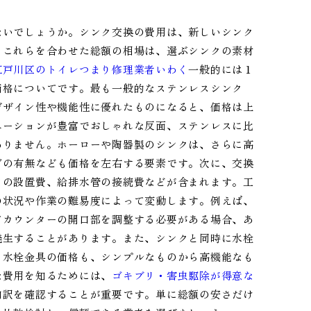
ないでしょうか。シンク交換の費用は、新しいシンク
。これらを合わせた総額の相場は、選ぶシンクの素材
江戸川区のトイレつまり修理業者いわく
一般的には１
価格についてです。最も一般的なステンレスシンク
デザイン性や機能性に優れたものになると、価格は上
エーションが豊富でおしゃれな反面、ステンレスに比
ありません。ホーローや陶器製のシンクは、さらに高
グの有無なども価格を左右する要素です。次に、交換
クの設置費、給排水管の接続費などが含まれます。工
の状況や作業の難易度によって変動します。例えば、
てカウンターの開口部を調整する必要がある場合、あ
発生することがあります。また、シンクと同時に水栓
。水栓金具の価格も、シンプルなものから高機能なも
な費用を知るためには、
ゴキブリ・害虫駆除が得意な
内訳を確認することが重要です。単に総額の安さだけ