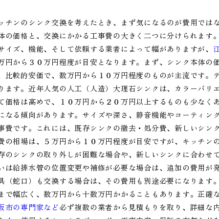
ッチンのシンク交換を考えたとき、まず気になるのが費用では
体の価格と、交換にかかる工事費の大きく二つに分けられます
サイズ、機能、そして依頼する業者によって幅がありますが、
万円から３０万円程度が目安となります。まず、シンク本体の
、比較的安価で、数万円から１０万円程度のものが主流です。
ります。近年人気の人工（人造）大理石シンクは、カラーバリ
て価格は高めで、１０万円から２０万円以上するものも少なく
になる傾向があります。サイズや深さ、静音機能やコーティン
事費です。これには、既存シンクの撤去・処分費、新しいシン
費の相場は、５万円から１０万円程度が目安ですが、キッチン
存のシンクの取り外しが困難な場合や、新しいシンクに合わせ
いは給排水管の位置変更や補修が必要な場合は、追加の費用が
具（蛇口）も交換する場合は、その費用も別途必要になります
まで幅広く、数万円から十数万円かかることもあります。正確
阪市の専門家など
必ず複数の業者から見積もりを取り、詳細な