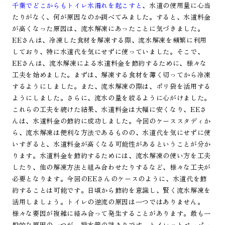
千葉でどこからもトイレ水漏れを起こすと
、水道の使用量に心当
たりがなく、何が原因なのか調べてみました。すると、水道料金
が高くなった原因は、流水解凍にあったことに気づきました。
EEさんは、冷凍した食材を解凍する際、流水解凍を頻繁に利用
しており、特に水道代を気にせずに使っていました。そこで、
EEさんは、流水解凍による水道料金を節約するために、様々な
工夫を始めました。まずは、解凍する食材を薄く切ってから冷凍
するようにしました。また、流水解凍の際は、ポリ袋を活用する
ようにしました。さらに、流水の量を絞るように心がけました。
これらの工夫を続けた結果、水道料金は大幅に安くなり、EEさ
んは、水道料金の節約に成功しました。今回のケーススタディか
ら、流水解凍は便利な方法であるものの、水道代を気にせずに使
いすぎると、水道料金が高くなる可能性があるということが分か
ります。水道料金を節約するためには、流水解凍の使い方を工夫
したり、他の解凍方法と組み合わせたりするなど、様々な工夫が
必要となります。今回のEEさんのケースのように、水道代を節
約することは可能です。日頃から節約を意識し、賢く流水解凍を
活用しましょう。トイレの逆流の原因は一つではありません。
様々な要因が複雑に絡み合って発生することがあります。最も一
般的な原因の一つが、排水管の詰まりです。トイレットペーパー