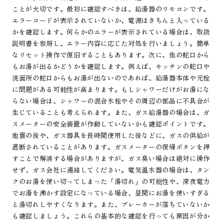
ことが大切です。最初に確認すべきは、給湯器のリモコンです。
エラーコードが表示されていないか、電源はきちんと入っている
かを確認します。何らかのエラーが表示されている場合は、取扱
説明書を参照し、エラー内容に応じた対処を行いましょう。簡単
なリセット操作で復旧することもあります。次に、他の蛇口から
もお湯が出るかどうかを確認します。例えば、キッチンの蛇口や
洗面所の蛇口からもお湯が出ないのであれば、給湯器本体や元栓
に問題がある可能性が高まります。もしシャワーだけがお湯にな
らない場合は、シャワーの混合水栓やその周辺の部品に不具合が
生じていることも考えられます。また、ガス給湯器の場合は、ガ
スメーターの安全装置が作動していないかも確認ポイントです。
地震の後や、ガス器具を長時間使用した後などに、ガスの供給が
遮断されていることがあります。ガスメーターの復帰ボタンを押
すことで解消する場合がありますが、ガス臭い場合は絶対に操作
せず、ガス会社に連絡してください。電気温水器の場合は、タン
クのお湯を使い切ってしまった「湯切れ」の可能性や、深夜電力
でお湯を沸かす設定になっている場合、昼間にお湯を使いすぎる
と湯切れしやすくなります。また、ブレーカーが落ちていないか
も確認しましょう。これらの基本的な確認を行っても原因が分か