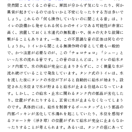
突然聞こえてくるこの音に、原因が分からず気になったり、何か
異常が起きているのではないかと不安になったりする方は多いで
しょう。これらの「何も操作していないのに聞こえる音」は、ト
イレの設備から発せられる何らかのサインである可能性が非常に
高く、放置しておくと水道代の無駄遣いや、後々の大きな故障に
繋がることもあります。一体、この不思議な音の正体は何なので
しょうか。トイレから聞こえる無操作時の音として最も一般的
で、かつ注意が必要なのが、この「チョロチョロ」「シュー」と
いった水の流れる音です。この音のほとんどは、トイレの給水タ
ンク内部で、水の供給が完全に止まりきらずに、ごく微量な水が
流れ続けていることで発生しています。タンク式のトイレは、水
を流した後にタンクの水位が下がると自動的に給水が始まり、設
定された水位まで水が貯まると給水が止まる仕組みになっていま
す。しかし、この給水・止水に関わるタンク内の部品が劣化した
り、位置がずれたりすると、正常に水が止まらなくなってしまう
のです。具体的には、給水を制御するボールタップという部品の
内部パッキンが劣化して水漏れを起こしていたり、水位を感知す
るフロート弁（浮き球）の位置がずれて給水が完全に止まらなか
ったりすることが考えられます。あるいは、タンクの底にあって