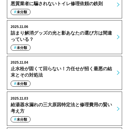
悪質業者に騙されないトイレ修理依頼の鉄則
未分類
2025.11.06
詰まり解消グッズの光と影あなたの選び方は間違
っている？
未分類
2025.11.04
止水栓が固くて回らない！力任せが招く最悪の結
末とその対処法
未分類
2025.11.03
給湯器水漏れの三大原因特定法と修理費用の賢い
考え方
未分類