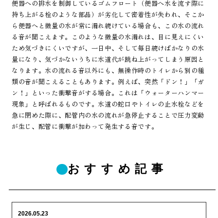
便器への排水を制御しているゴムフロート（便器へ水を流す際に
持ち上がる栓のような部品）が劣化して密着性が失われ、そこか
ら便器へと微量の水が常に漏れ続けている場合も、この水の流れ
る音が聞こえます。このような微量の水漏れは、目に見えにくい
ため気づきにくいですが、一日中、そして毎日続けばかなりの水
量になり、気づかないうちに水道代が跳ね上がってしまう原因と
なります。水の流れる音以外にも、無操作時のトイレから別の種
類の音が聞こえることもあります。例えば、突然「ドン！」「ガ
ン！」といった衝撃音がする場合。これは「ウォーターハンマー
現象」と呼ばれるものです。水道の蛇口やトイレの止水栓などを
急に閉めた際に、配管内の水の流れが急停止することで圧力変動
が生じ、配管に衝撃が加わって発生する音です。
おすすめ記事
2026.05.23