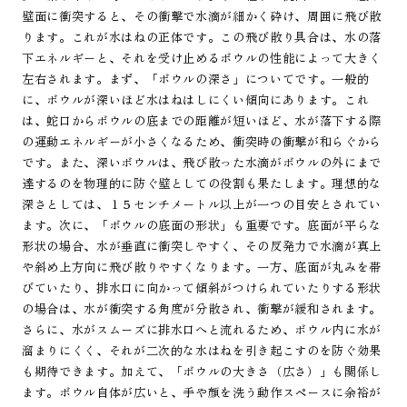
壁面に衝突すると、その衝撃で水滴が細かく砕け、周囲に飛び散
ります。これが水はねの正体です。この飛び散り具合は、水の落
下エネルギーと、それを受け止めるボウルの性能によって大きく
左右されます。まず、「ボウルの深さ」についてです。一般的
に、ボウルが深いほど水はねはしにくい傾向にあります。これ
は、蛇口からボウルの底までの距離が短いほど、水が落下する際
の運動エネルギーが小さくなるため、衝突時の衝撃が和らぐから
です。また、深いボウルは、飛び散った水滴がボウルの外にまで
達するのを物理的に防ぐ壁としての役割も果たします。理想的な
深さとしては、１５センチメートル以上が一つの目安とされてい
ます。次に、「ボウルの底面の形状」も重要です。底面が平らな
形状の場合、水が垂直に衝突しやすく、その反発力で水滴が真上
や斜め上方向に飛び散りやすくなります。一方、底面が丸みを帯
びていたり、排水口に向かって傾斜がつけられていたりする形状
の場合は、水が衝突する角度が分散され、衝撃が緩和されます。
さらに、水がスムーズに排水口へと流れるため、ボウル内に水が
溜まりにくく、それが二次的な水はねを引き起こすのを防ぐ効果
も期待できます。加えて、「ボウルの大きさ（広さ）」も関係し
ます。ボウル自体が広いと、手や顔を洗う動作スペースに余裕が