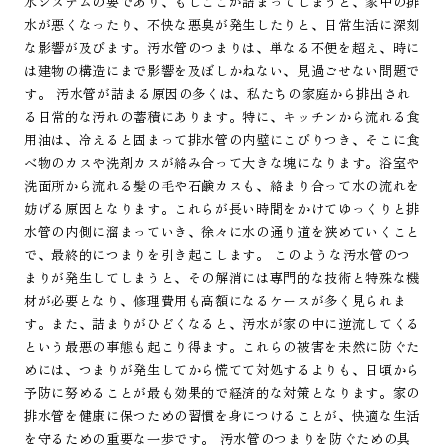
水システムの要であり、もしここが詰まってしまうと、家中の排
水が悪くなったり、不快な悪臭が発生したりと、日常生活に深刻
な影響が及びます。汚水管のつまりは、単なる不便を超え、時に
は建物の構造にまで影響を及ぼしかねない、見過ごせない問題で
す。 汚水管が詰まる原因の多くは、私たちの家庭から排出され
る日常的な汚れの蓄積にあります。特に、キッチンから流れる食
用油は、冷えると固まって排水管の内壁にこびりつき、そこに食
べ物のカスや洗剤カスが絡み合って大きな塊になります。浴室や
洗面所から流れる髪の毛や石鹸カスも、絡まり合って水の流れを
妨げる原因となります。これらが長い時間をかけてゆっくりと排
水管の内側に溜まっていき、徐々に水の通り道を狭めていくこと
で、最終的につまりを引き起こします。 このような汚水管のつ
まりが発生してしまうと、その解消には専門的な技術と特殊な機
材が必要となり、修理費用も高額になるケースが多く見られま
す。また、詰まりがひどくなると、汚水が家の中に逆流してくる
という最悪の事態も起こり得ます。これらの被害を未然に防ぐた
めには、つまりが発生してから慌てて対処するよりも、日頃から
予防に努めることが最も効果的で経済的な対策となります。家の
排水管を健康に保つための習慣を身につけることが、快適な生活
を守るための重要な一歩です。 汚水管のつまりを防ぐための具