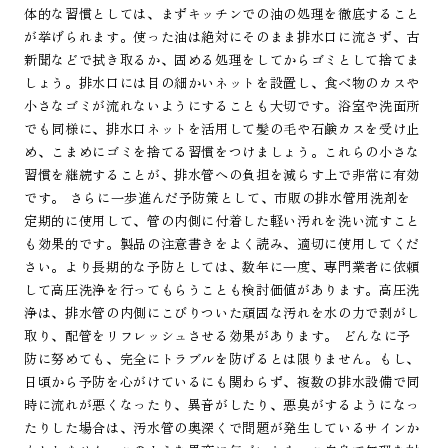
体的な習慣としては、まずキッチンでの油の処理を徹底すること
が挙げられます。使った油は絶対にそのまま排水口に流さず、古
新聞などで拭き取るか、固める処理をしてからゴミとして捨てま
しょう。排水口には目の細かいネットを設置し、食べ物のカスや
小さなゴミが流れないようにすることも大切です。浴室や洗面所
でも同様に、排水口ネットを活用して髪の毛や石鹸カスを受け止
め、こまめにゴミを捨てる習慣をつけましょう。これらの小さな
習慣を継続することが、排水管への負担を減らす上で非常に有効
です。 さらに一歩進んだ予防策として、市販の排水管用洗剤を
定期的に使用して、管の内側に付着した軽い汚れを洗い流すこと
も効果的です。製品の注意書きをよく読み、適切に使用してくだ
さい。より長期的な予防としては、数年に一度、専門業者に依頼
して高圧洗浄を行ってもらうことも検討価値があります。高圧洗
浄は、排水管の内側にこびりついた頑固な汚れを水の力で剥がし
取り、配管をリフレッシュさせる効果があります。 どんなに予
防に努めても、完全にトラブルを防げるとは限りません。もし、
日頃から予防を心がけているにも関わらず、複数の排水設備で同
時に流れが悪くなったり、異音がしたり、悪臭がするようになっ
たりした場合は、汚水管の奥深くで問題が発生しているサインか