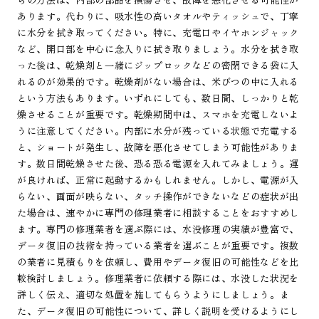
あります。代わりに、吸水性の高いタオルやティッシュで、丁寧
に水分を拭き取ってください。特に、充電口やイヤホンジャック
など、開口部を中心に念入りに拭き取りましょう。水分を拭き取
った後は、乾燥剤と一緒にジップロックなどの密閉できる袋に入
れるのが効果的です。乾燥剤がない場合は、米びつの中に入れる
という方法もあります。いずれにしても、数日間、しっかりと乾
燥させることが重要です。乾燥期間中は、スマホを充電しないよ
うに注意してください。内部に水分が残っている状態で充電する
と、ショートが発生し、故障を悪化させてしまう可能性がありま
す。数日間乾燥させた後、恐る恐る電源を入れてみましょう。運
が良ければ、正常に起動するかもしれません。しかし、電源が入
らない、画面が映らない、タッチ操作ができないなどの症状が出
た場合は、速やかに専門の修理業者に相談することをおすすめし
ます。専門の修理業者を選ぶ際には、水没修理の実績が豊富で、
データ復旧の技術を持っている業者を選ぶことが重要です。複数
の業者に見積もりを依頼し、費用やデータ復旧の可能性などを比
較検討しましょう。修理業者に依頼する際には、水没した状況を
詳しく伝え、適切な処置を施してもらうようにしましょう。ま
た、データ復旧の可能性について、詳しく説明を受けるようにし