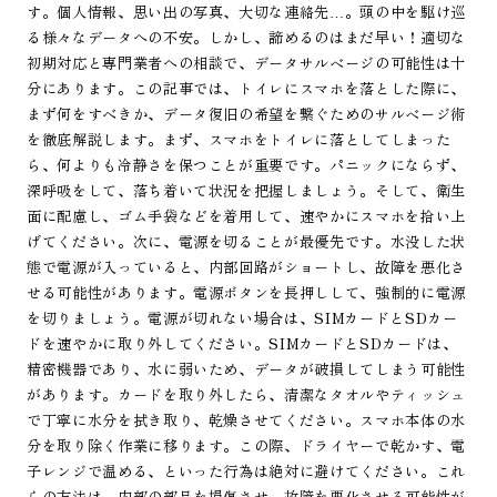
す。個人情報、思い出の写真、大切な連絡先…。頭の中を駆け巡
る様々なデータへの不安。しかし、諦めるのはまだ早い！適切な
初期対応と専門業者への相談で、データサルベージの可能性は十
分にあります。この記事では、トイレにスマホを落とした際に、
まず何をすべきか、データ復旧の希望を繋ぐためのサルベージ術
を徹底解説します。まず、スマホをトイレに落としてしまった
ら、何よりも冷静さを保つことが重要です。パニックにならず、
深呼吸をして、落ち着いて状況を把握しましょう。そして、衛生
面に配慮し、ゴム手袋などを着用して、速やかにスマホを拾い上
げてください。次に、電源を切ることが最優先です。水没した状
態で電源が入っていると、内部回路がショートし、故障を悪化さ
せる可能性があります。電源ボタンを長押しして、強制的に電源
を切りましょう。電源が切れない場合は、SIMカードとSDカー
ドを速やかに取り外してください。SIMカードとSDカードは、
精密機器であり、水に弱いため、データが破損してしまう可能性
があります。カードを取り外したら、清潔なタオルやティッシュ
で丁寧に水分を拭き取り、乾燥させてください。スマホ本体の水
分を取り除く作業に移ります。この際、ドライヤーで乾かす、電
子レンジで温める、といった行為は絶対に避けてください。これ
らの方法は、内部の部品を損傷させ、故障を悪化させる可能性が